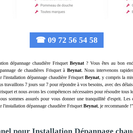
☎ 09 72 56 54 58
lation dépannage chaudière Frisquet
Beynat
? Vous êtes au bon endr
e dépannage de chaudières Frisquet à
Beynat
. Nous intervenons rapide
r l'installation dépannage chaudière Frisquet
Beynat
, y compris la mi
 travaillons 7 jours sur 7 pour répondre à vos besoins, avec des délais d
 Frisquet et nous avons les compétences nécessaires pour résoudre tous 
ous sommes assurés pour vous donner une tranquillité d'esprit. Les cl
our l'installation dépannage chaudière Frisquet
Beynat
, je recommande !"
nnel pour Installation Dépannage chau